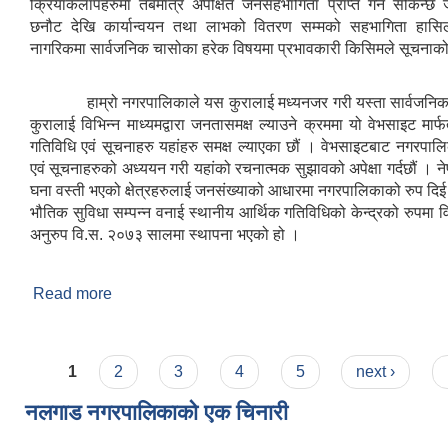
क्रियाकलापहरुमा तबमात्र अपेक्षित जनसहभागिता प्राप्त गर्न सकिन्छ
छनौट देखि कार्यान्वयन तथा लाभको वितरण सम्मको सहभागिता हासिल ग
नागरिकमा सार्वजनिक चासोका हरेक विषयमा प्रभावकारी किसिमले सूचनाको प
हाम्रो नगरपालिकाले यस कुरालाई मध्यनजर गरी यस्ता सार्वजनिक
कुरालाई विभिन्न माध्यमद्वारा जनतासमक्ष ल्याउने क्रममा यो वेभसाइट मार
गतिविधि एवं सूचनाहरु यहांहरु समक्ष ल्याएका छौं । वेभसाइटबाट नगरपाल
एवं सूचनाहरुको अध्ययन गरी यहांको रचनात्मक सुझावको अपेक्षा गर्दछौं ।
घना वस्ती भएको क्षेत्रहरुलाई जनसंख्याको आधारमा नगरपालिकाको रुप दिई
भौतिक सुविधा सम्पन्न वनाई स्थानीय आर्थिक गतिविधिको केन्द्रको रुपमा वि
अनुरुप वि.स. २०७३ सालमा स्थापना भएको हो ।
Read more
about संक्षिप्त परिचय
Pages
1
2
3
4
5
next ›
नलगाड नगरपालिकाको एक चिनारी