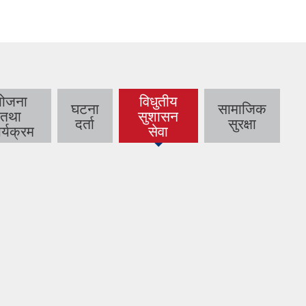
योजना
विधुतीय
घटना
सामाजिक
तथा
सुशासन
(active
दर्ता
सुरक्षा
र्यक्रम
सेवा
tab)