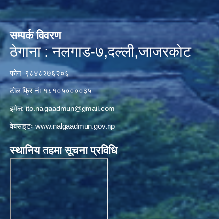
सम्पर्क विवरण
ठेगाना : नलगाड-७,दल्ली,जाजरकाेट
फोन: ९८४८२७६२०६
टोल फ्रि नंः १८१०५००००३५
इमेल:
ito.nalgaadmun@gmail.com
वेबसाइटः
www.nalgaadmun.gov.np
स्थानिय तहमा सूचना प्रविधि