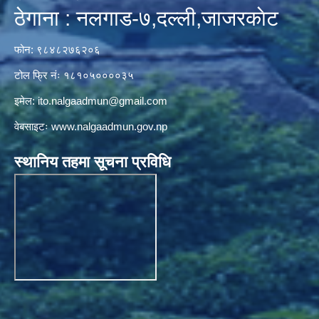
ठेगाना : नलगाड-७,दल्ली,जाजरकाेट
फोन: ९८४८२७६२०६
टोल फ्रि नंः १८१०५००००३५
इमेल:
ito.nalgaadmun@gmail.com
वेबसाइटः
www.nalgaadmun.gov.np
स्थानिय तहमा सूचना प्रविधि