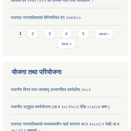
आर्थिक वर्ष २०७९।०८० को वार्षिक नीति तथा कार्यक्रम ।
नलगाड नगरपालिकाको विनियोजित ऐन २०७९/८०
Pages
1
2
3
4
5
next ›
last »
योजना तथा परियोजना
स्थानीय विपद तथा जलबायु उत्थानसिल कार्यढाँचा २०८२
स्थानीय अनुकुल कार्ययोजना (आ.व २०८१/०८२ देखि ०८६/८७ सम्म )
नलगाड नगरपालिकाको मध्यमकालीन खर्च संरचना आ.व २०८०/८१ देखी आ.व
२०८२/८३ सम्मको ।