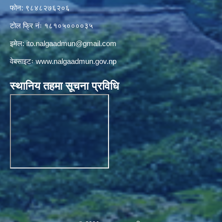
फोन: ९८४८२७६२०६
टोल फ्रि नंः १८१०५००००३५
इमेल:
ito.nalgaadmun@gmail.com
वेबसाइटः
www.nalgaadmun.gov.np
स्थानिय तहमा सूचना प्रविधि