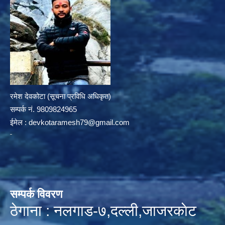
रमेश देवकोटा (सूचना प्रविधि अधिकृत)
सम्पर्क न‌ं. 9809824965
ईमेल :
devkotaramesh79@gmail.com
सम्पर्क विवरण
ठेगाना : नलगाड-७,दल्ली,जाजरकाेट