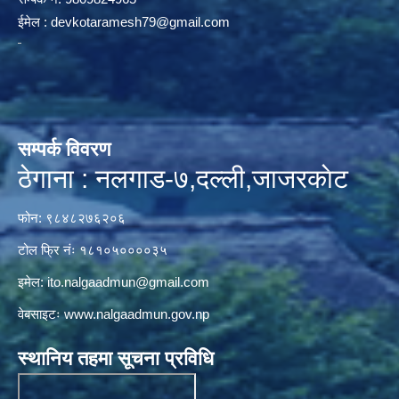
ईमेल :
devkotaramesh79@gmail.com
सम्पर्क विवरण
ठेगाना : नलगाड-७,दल्ली,जाजरकाेट
फोन: ९८४८२७६२०६
टोल फ्रि नंः १८१०५००००३५
इमेल:
ito.nalgaadmun@gmail.com
वेबसाइटः
www.nalgaadmun.gov.np
स्थानिय तहमा सूचना प्रविधि