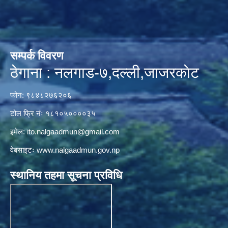
सम्पर्क विवरण
ठेगाना : नलगाड-७,दल्ली,जाजरकाेट
फोन: ९८४८२७६२०६
टोल फ्रि नंः १८१०५००००३५
इमेल:
ito.nalgaadmun@gmail.com
वेबसाइटः
www.nalgaadmun.gov.np
स्थानिय तहमा सूचना प्रविधि