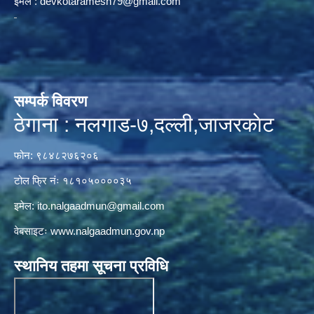
ईमेल :
devkotaramesh79@gmail.com
सम्पर्क विवरण
ठेगाना : नलगाड-७,दल्ली,जाजरकाेट
फोन: ९८४८२७६२०६
टोल फ्रि नंः १८१०५००००३५
इमेल:
ito.nalgaadmun@gmail.com
वेबसाइटः
www.nalgaadmun.gov.np
स्थानिय तहमा सूचना प्रविधि