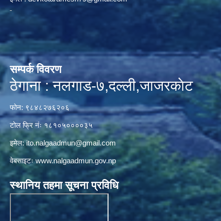
सम्पर्क विवरण
ठेगाना : नलगाड-७,दल्ली,जाजरकाेट
फोन: ९८४८२७६२०६
टोल फ्रि नंः १८१०५००००३५
इमेल:
ito.nalgaadmun@gmail.com
वेबसाइटः
www.nalgaadmun.gov.np
स्थानिय तहमा सूचना प्रविधि