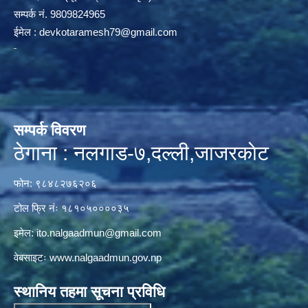
सम्पर्क न‌ं. 9809824965
ईमेल :
devkotaramesh79@gmail.com
सम्पर्क विवरण
ठेगाना : नलगाड-७,दल्ली,जाजरकाेट
फोन: ९८४८२७६२०६
टोल फ्रि नंः १८१०५००००३५
इमेल:
ito.nalgaadmun@gmail.com
वेबसाइटः
www.nalgaadmun.gov.np
स्थानिय तहमा सूचना प्रविधि