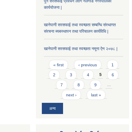
पुर्न सरसफाइ प्रवर्धन लागि नलगाड नगरपालिका
कार्ययोजना |
खानेपानी सरसफाई तथा स्वच्छता सम्बन्धि संस्थागत
संरचना ब्यबस्थापन तथा परिचालन कार्यविधि |
खानेपानी सरसफाई तथा स्वच्छता नमूना ऐन २०७८ |
Pages
« first
‹ previous
1
2
3
4
5
6
7
8
9
…
next ›
last »
अन्य