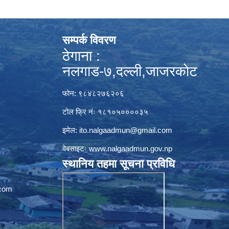
सम्पर्क विवरण
ठेगाना :
नलगाड-७,दल्ली,जाजरकाेट
फोन: ९८४८२७६२०६
टोल फ्रि नंः १८१०५००००३५
इमेल:
ito.nalgaadmun@gmail.com
वेबसाइटः
www.nalgaadmun.gov.np
स्थानिय तहमा सूचना प्रविधि
com