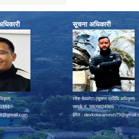
े अधिकारी
सूचना अधिकारी
अधिकृत)
रमेश देवकोटा (सूचना प्रविधि अधिकृत)
391151
सम्पर्क न‌ं. 9809824965
rit@gmail.com
ईमेल :
devkotaramesh79@gmail.