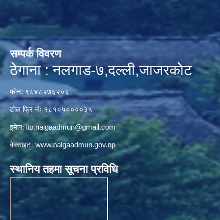
सम्पर्क विवरण
ठेगाना : नलगाड-७,दल्ली,जाजरकाेट
फोन: ९८४८२७६२०६
टोल फ्रि नंः १८१०५००००३५
इमेल:
ito.nalgaadmun@gmail.com
वेबसाइटः
www.nalgaadmun.gov.np
स्थानिय तहमा सूचना प्रविधि