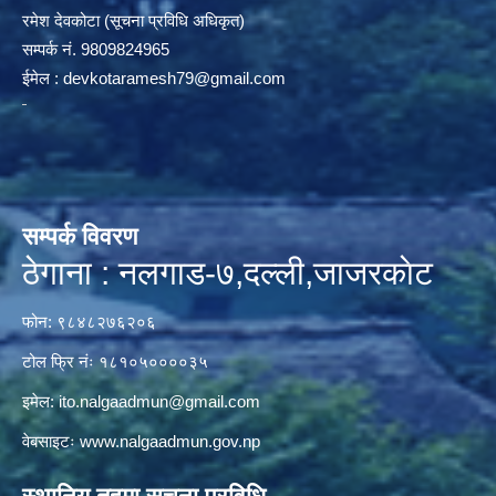
रमेश देवकोटा (सूचना प्रविधि अधिकृत)
सम्पर्क न‌ं. 9809824965
ईमेल :
devkotaramesh79@gmail.com
सम्पर्क विवरण
ठेगाना : नलगाड-७,दल्ली,जाजरकाेट
फोन: ९८४८२७६२०६
टोल फ्रि नंः १८१०५००००३५
इमेल:
ito.nalgaadmun@gmail.com
वेबसाइटः
www.nalgaadmun.gov.np