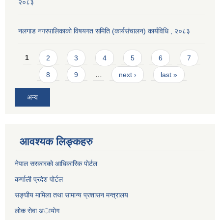
२०८३
नलगाड नगरपालिकाको विषयगत समिति (कार्यसंचालन) कार्यविधि , २०८३
Pages
1
2
3
4
5
6
7
8
9
…
next ›
last »
अन्य
आवश्यक लिङ्कहरु
नेपाल सरकारको आधिकारिक पोर्टल
कर्णाली प्रदेश पोर्टल
सङ्घीय मामिला तथा सामान्य प्रशासन मन्त्रालय
लाेक सेवा अायाेग