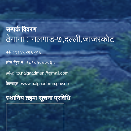
सम्पर्क विवरण
ठेगाना : नलगाड-७,दल्ली,जाजरकाेट
फोन: ९८४८२७६२०६
टोल फ्रि नंः १८१०५००००३५
इमेल:
ito.nalgaadmun@gmail.com
वेबसाइटः
www.nalgaadmun.gov.np
स्थानिय तहमा सूचना प्रविधि