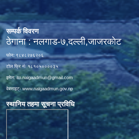
सम्पर्क विवरण
ठेगाना : नलगाड-७,दल्ली,जाजरकाेट
फोन: ९८४८२७६२०६
टोल फ्रि नंः १८१०५००००३५
इमेल:
ito.nalgaadmun@gmail.com
वेबसाइटः
www.nalgaadmun.gov.np
स्थानिय तहमा सूचना प्रविधि