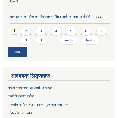
२०८३
नलगाड नगरपालिकाको विषयगत समिति (कार्यसंचालन) कार्यविधि , २०८३
Pages
1
2
3
4
5
6
7
8
9
…
next ›
last »
अन्य
आवश्यक लिङ्कहरु
नेपाल सरकारको आधिकारिक पोर्टल
कर्णाली प्रदेश पोर्टल
सङ्घीय मामिला तथा सामान्य प्रशासन मन्त्रालय
लाेक सेवा अायाेग