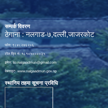
सम्पर्क विवरण
ठेगाना : नलगाड-७,दल्ली,जाजरकाेट
फोन: ९८४८२७६२०६
टोल फ्रि नंः १८१०५००००३५
इमेल:
ito.nalgaadmun@gmail.com
वेबसाइटः
www.nalgaadmun.gov.np
स्थानिय तहमा सूचना प्रविधि