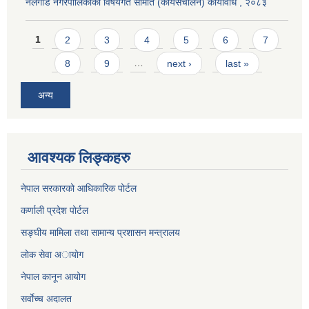
नलगाड नगरपालिकाको विषयगत समिति (कार्यसंचालन) कार्यविधि , २०८३
Pages
1
2
3
4
5
6
7
8
9
…
next ›
last »
अन्य
आवश्यक लिङ्कहरु
नेपाल सरकारको आधिकारिक पोर्टल
कर्णाली प्रदेश पोर्टल
सङ्घीय मामिला तथा सामान्य प्रशासन मन्त्रालय
लाेक सेवा अायाेग
नेपाल कानून आयोग
सर्वाेच्च अदालत