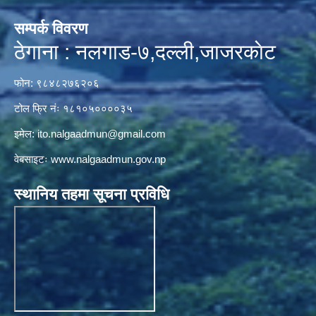
सम्पर्क विवरण
ठेगाना : नलगाड-७,दल्ली,जाजरकाेट
फोन: ९८४८२७६२०६
टोल फ्रि नंः १८१०५००००३५
इमेल:
ito.nalgaadmun@gmail.com
वेबसाइटः
www.nalgaadmun.gov.np
स्थानिय तहमा सूचना प्रविधि