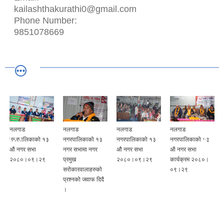
kailashthakurathi0@gmail.com
Phone Number:
9851078669
नलगाड
नलगाड
नलगाड
नलगाड
नगरपालिकाको १३
नगरपालिकाको १३
नगरपालिकाको १३
नगरपालिकाको १३
औ नगर सभा
नगर सभामा नगर
औ नगर सभा
औ नगर सभा
२०८०।०९।२९
प्रमुख
२०८०।०९।२९
कार्यक्रम २०८०।
ु
सरोकारवालाहरुको
०९।२९
प्रश्नको जवाफ दिदै
।