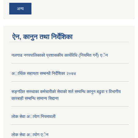
अन्य
ऐन, कानुन तथा निर्देशिका
नलगाड नगरपालिकाको प्रशासकीय कार्यविधि (नियमित गर्ने) एेन
अार्थिक सहायता सम्बन्धी निर्देशिका २०७४
सङ्गठित सस्थाका कर्मचारीकाे सेवाकाे शर्त सम्वन्धि कानुन बढुवा र विभागीय
कारबाही सम्बन्धि सामान्य सिद्दान्त
लाेक सेवा अायेाग नियमावली
लाेक सेवा अायाेग एेन