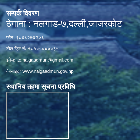
सम्पर्क विवरण
ठेगाना : नलगाड-७,दल्ली,जाजरकाेट
फोन: ९८४८२७६२०६
टोल फ्रि नंः १८१०५००००३५
इमेल:
ito.nalgaadmun@gmail.com
वेबसाइटः
www.nalgaadmun.gov.np
स्थानिय तहमा सूचना प्रविधि