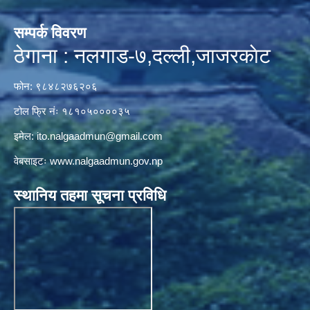
सम्पर्क विवरण
ठेगाना : नलगाड-७,दल्ली,जाजरकाेट
फोन: ९८४८२७६२०६
टोल फ्रि नंः १८१०५००००३५
इमेल:
ito.nalgaadmun@gmail.com
वेबसाइटः
www.nalgaadmun.gov.np
स्थानिय तहमा सूचना प्रविधि