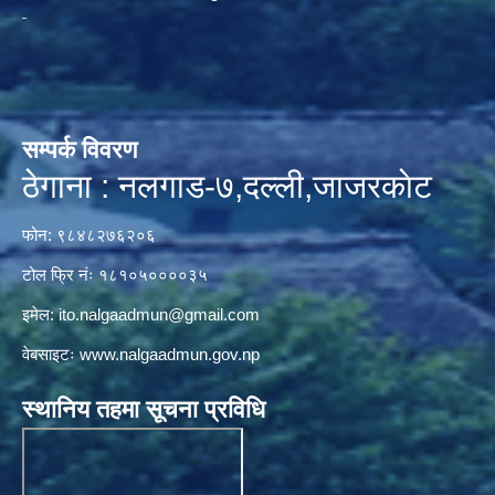
सम्पर्क विवरण
ठेगाना : नलगाड-७,दल्ली,जाजरकाेट
फोन: ९८४८२७६२०६
टोल फ्रि नंः १८१०५००००३५
इमेल:
ito.nalgaadmun@gmail.com
वेबसाइटः
www.nalgaadmun.gov.np
स्थानिय तहमा सूचना प्रविधि