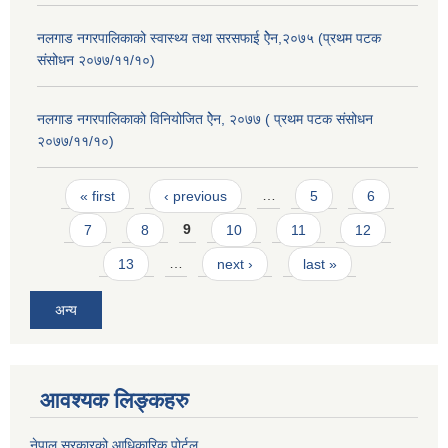
नलगाड नगरपालिकाको स्वास्थ्य तथा सरसफाई ऐेन,२०७५ (प्रथम पटक
संसोधन २०७७/११/१०)
नलगाड नगरपालिकाको विनियोजित ऐेन, २०७७ ( प्रथम पटक संसोधन
२०७७/११/१०)
Pages
« first
‹ previous
…
5
6
7
8
9
10
11
12
13
…
next ›
last »
अन्य
आवश्यक लिङ्कहरु
नेपाल सरकारको आधिकारिक पोर्टल