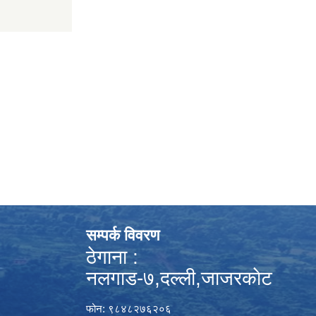
सम्पर्क विवरण
ठेगाना :
नलगाड-७,दल्ली,जाजरकाेट
फोन: ९८४८२७६२०६