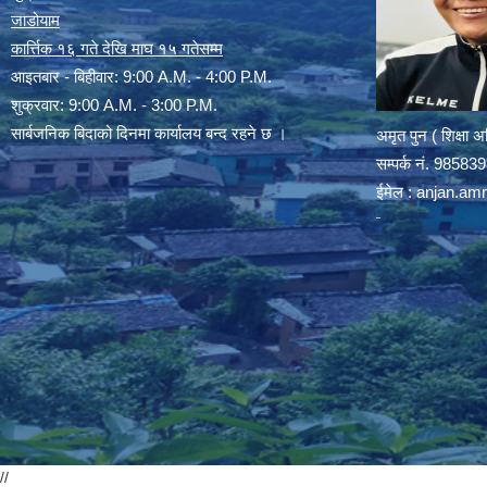
जाडोयाम
कार्त्तिक १६ गते देखि माघ १५ गतेसम्म
आइतबार - बिहीवार: 9:00 A.M. - 4:00 P.M.
शुक्रवार: 9:00 A.M. - 3:00 P.M.
सार्बजनिक बिदाको दिनमा कार्यालय बन्द रहने छ ।
अमृत पुन ( शिक्षा 
सम्पर्क न‌ं. 9858
ईमेल :
anjan.am
//