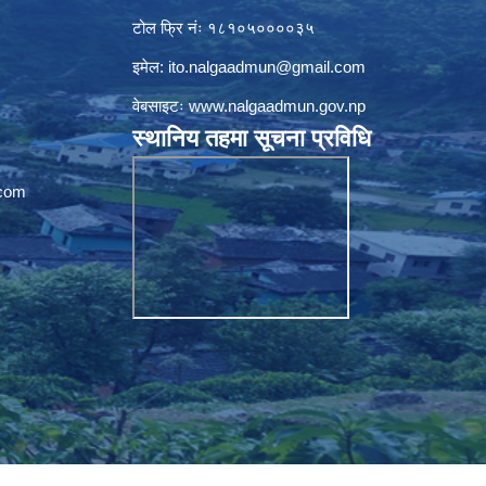
टोल फ्रि नंः १८१०५००००३५
इमेल:
ito.nalgaadmun@gmail.com
वेबसाइटः
www.nalgaadmun.gov.np
स्थानिय तहमा सूचना प्रविधि
com