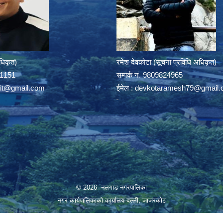
अधिकृत)
रमेश देवकोटा (सूचना प्रविधि अधिकृत)
391151
सम्पर्क न‌ं. 9809824965
rit@gmail.com
ईमेल :
devkotaramesh79@gmail.
© 2026 नलगाड नगरपालिका
नगर कार्यपालिकाको कार्यालय दल्ली, जाजरकाेट