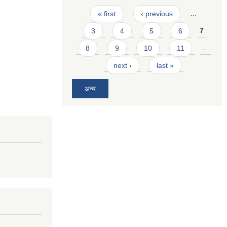
Pages
« first
‹ previous
…
3
4
5
6
7
8
9
10
11
…
next ›
last »
अन्य