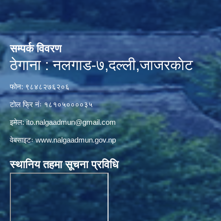
सम्पर्क विवरण
ठेगाना : नलगाड-७,दल्ली,जाजरकाेट
फोन: ९८४८२७६२०६
टोल फ्रि नंः १८१०५००००३५
इमेल:
ito.nalgaadmun@gmail.com
वेबसाइटः
www.nalgaadmun.gov.np
स्थानिय तहमा सूचना प्रविधि