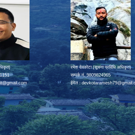
अधिकृत)
रमेश देवकोटा (सूचना प्रविधि अधिकृत)
391151
सम्पर्क न‌ं. 9809824965
rit@gmail.com
ईमेल :
devkotaramesh79@gmail.