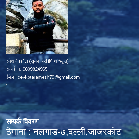
रमेश देवकोटा (सूचना प्रविधि अधिकृत)
सम्पर्क न‌ं. 9809824965
ईमेल :
devkotaramesh79@gmail.com
सम्पर्क विवरण
ठेगाना : नलगाड-७,दल्ली,जाजरकाेट