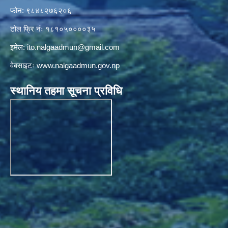
फोन: ९८४८२७६२०६
टोल फ्रि नंः १८१०५००००३५
इमेल:
ito.nalgaadmun@gmail.com
वेबसाइटः
www.nalgaadmun.gov.np
स्थानिय तहमा सूचना प्रविधि