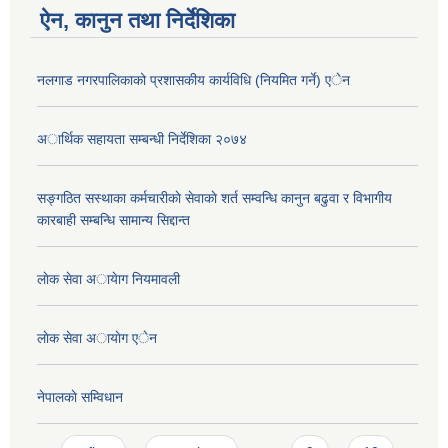
ऐन, कानुन तथा निर्देशिका
नलगाड नगरपालिकाको प्रशासकीय कार्यविधि (नियमित गर्ने) एेन
अार्थिक सहायता सम्बन्धी निर्देशिका २०७४
सङ्गठित सस्थाका कर्मचारीकाे सेवाकाे शर्त सम्वन्धि कानुन बढुवा र विभागीय
कारबाही सम्बन्धि सामान्य सिद्दान्त
लाेक सेवा अायेाग नियमावली
लाेक सेवा अायाेग एेन
नेपालकाे सम्विधान