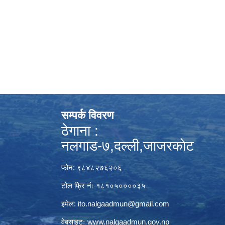
सम्पर्क विवरण
ठेगाना :
नलगाड-७,दल्ली,जाजरकाेट
फोन: ९८४८२७६२०६
टोल फ्रि नंः १८१०५००००३५
इमेल:
ito.nalgaadmun@gmail.com
वेबसाइटः
www.nalgaadmun.gov.np