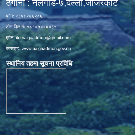
ठेगाना : नलगाड-७,दल्ली,जाजरकाेट
फोन: ९८४८२७६२०६
टोल फ्रि नंः १८१०५००००३५
इमेल:
ito.nalgaadmun@gmail.com
वेबसाइटः
www.nalgaadmun.gov.np
स्थानिय तहमा सूचना प्रविधि