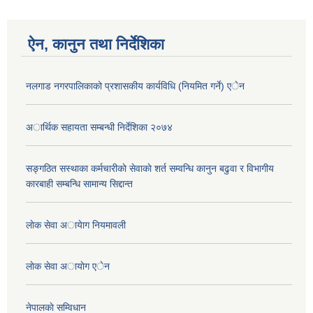
ऐन, कानुन तथा निर्देशिका
नलगाड नगरपालिकाको प्रशासकीय कार्यविधि (नियमित गर्ने) एेन
अार्थिक सहायता सम्बन्धी निर्देशिका २०७४
सङ्गठित सस्थाका कर्मचारीकाे सेवाकाे शर्त सम्वन्धि कानुन बढुवा र विभागीय
कारबाही सम्बन्धि सामान्य सिद्दान्त
लाेक सेवा अायेाग नियमावली
लाेक सेवा अायाेग एेन
नेपालकाे सम्विधान