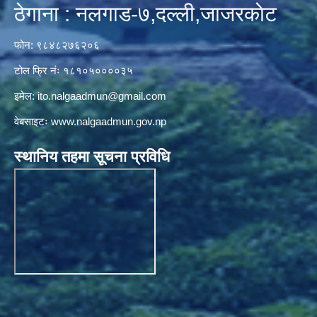
ठेगाना : नलगाड-७,दल्ली,जाजरकाेट
फोन: ९८४८२७६२०६
टोल फ्रि नंः १८१०५००००३५
इमेल:
ito.nalgaadmun@gmail.com
वेबसाइटः
www.nalgaadmun.gov.np
स्थानिय तहमा सूचना प्रविधि