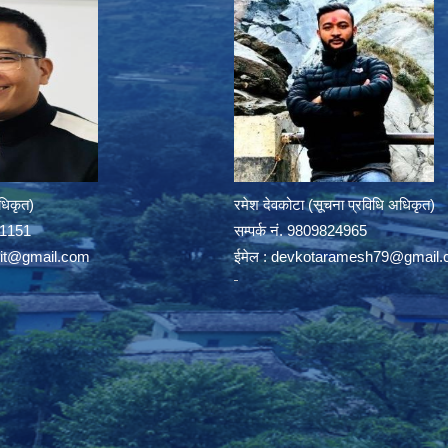
अधिकृत)
रमेश देवकोटा (सूचना प्रविधि अधिकृत)
391151
सम्पर्क न‌ं. 9809824965
rit@gmail.com
ईमेल :
devkotaramesh79@gmail.