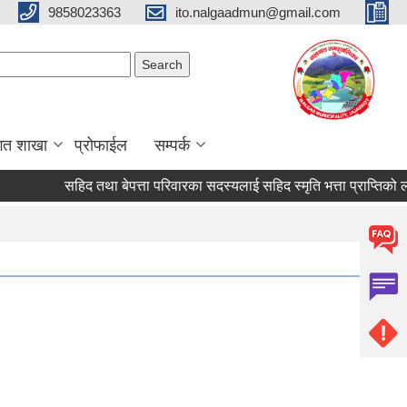
9858023363
ito.nalgaadmun@gmail.com
Search form
Search
गत शाखा
प्रोफाईल
सम्पर्क
सहिद तथा बेपत्ता परिवारका सदस्यलाई सहिद स्मृति भत्ता प्राप्तिको लागि निवे