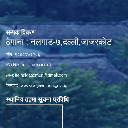
सम्पर्क विवरण
ठेगाना : नलगाड-७,दल्ली,जाजरकाेट
फोन: ९८४८२७६२०६
टोल फ्रि नंः १८१०५००००३५
इमेल:
ito.nalgaadmun@gmail.com
वेबसाइटः
www.nalgaadmun.gov.np
स्थानिय तहमा सूचना प्रविधि